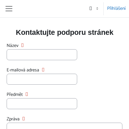
Přejít k hlavnímu obsahu
Přihlášení
Boční panel
Kontaktujte podporu stránek
Název
E-mailová adresa
Předmět
Zpráva