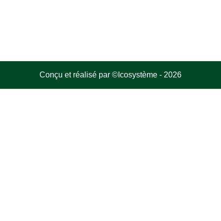
Conçu et réalisé par
©Icosystème
-
2026